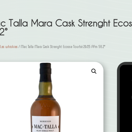
c Talla Mara Cask Strenght Eco
2°
/
Les whiskies
/ Mac Talla Mara Cask Strenght Ecosse Tourbé 20/25 PPm 58.2°