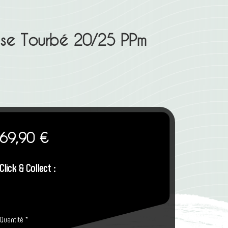
sse Tourbé 20/25 PPm
69,90
€
Click & Collect :
Quantité
*