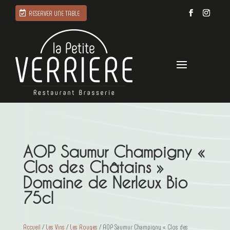
RESERVER UNE TABLE
AOP Saumur Champigny «
Clos des Châtains »
Domaine de Nerleux Bio
75cl
Accueil
/
Les Vins
/
Les Rouges
/ AOP Saumur Champigny « Clos des